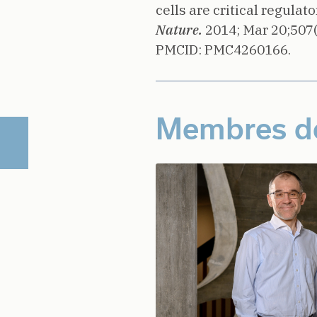
cells are critical regul
Nature.
2014;
Mar 20;507
PMCID: PMC4260166.