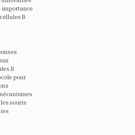
s innovantes
e importance
cellules B
éponses
naux
ules B
ocole pour
ions
s mécanismes
 les souris
dies