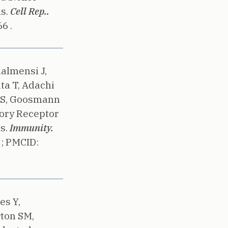
s.
Cell Rep..
6 .
halmensi J,
ata T, Adachi
is S, Goosmann
ory Receptor
s.
Immunity.
 ;
PMCID:
es Y,
rton SM,