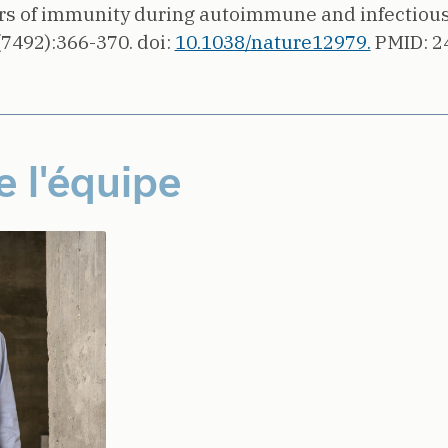
ators of immunity during autoimmune and infectiou
(7492):366-370.
doi:
10.1038/nature12979.
PMID: 2