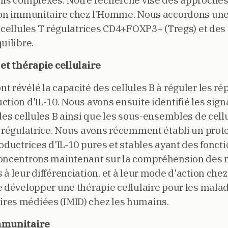
éfis complexes. Notre recherche vise des approche
tion immunitaire chez l'Homme. Nous accordons un
 cellules T régulatrices CD4+FOXP3+ (Tregs) et des 
uilibre.
 et thérapie cellulaire
t révélé la capacité des cellules B à réguler les r
ction d'IL-10. Nous avons ensuite identifié les sig
des cellules B ainsi que les sous-ensembles de cell
n régulatrice. Nous avons récemment établi un prot
oductrices d'IL-10 pures et stables ayant des fonct
 concentrons maintenant sur la compréhension de
à leur différenciation, et à leur mode d'action chez
e développer une thérapie cellulaire pour les mala
res médiées (IMID) chez les humains.
immunitaire