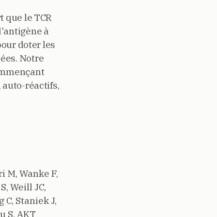
t que le TCR
d'antigène à
pour doter les
ées. Notre
commençant
auto-réactifs,
ri M, Wanke F,
, Weill JC,
 C, Staniek J,
u S.
AKT