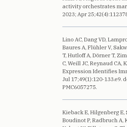
activity orchestrates ma
2023;
Apr 25;42(4):11237
Lino AC, Dang VD, Lamprop
Baures A, Flühler V, Sakw
T, Hutloff A, Dörner T, Z
C, Weill JC, Reynaud CA, 
Expression Identifies I
Jul 17;49(1):120-133.e9.
d
PMC6057275.
Kieback E, Hilgenberg E,
Boudinot P, Radbruch A, 