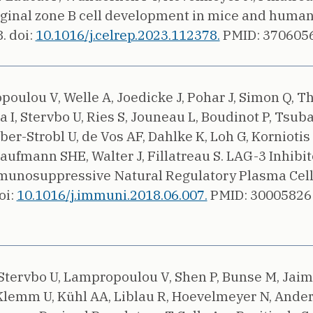
rginal zone B cell development in mice and human
8.
doi:
10.1016/j.celrep.2023.112378.
PMID: 3706056
oulou V, Welle A, Joedicke J, Pohar J, Simon Q, T
a I, Stervbo U, Ries S, Jouneau L, Boudinot P, Tsub
imber-Strobl U, de Vos AF, Dahlke K, Loh G, Korniot
Kaufmann SHE, Walter J, Fillatreau S.
LAG-3 Inhibit
mmunosuppressive Natural Regulatory Plasma Cell
oi:
10.1016/j.immuni.2018.06.007.
PMID: 30005826
 Stervbo U, Lampropoulou V, Shen P, Bunse M, Jaim
Klemm U, Kühl AA, Liblau R, Hoevelmeyer N, Ande