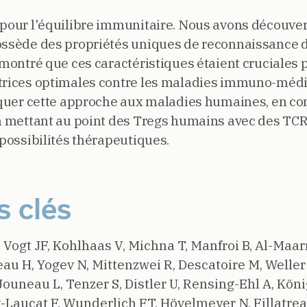
 pour l'équilibre immunitaire. Nous avons découver
possède des propriétés uniques de reconnaissance 
émontré que ces caractéristiques étaient cruciales 
ctrices optimales contre les maladies immuno-médi
pliquer cette approche aux maladies humaines, en 
en mettant au point des Tregs humains avec des TCR 
 possibilités thérapeutiques.
s clés
, Vogt JF, Kohlhaas V, Michna T, Manfroi B, Al-Maar
au H, Yogev N, Mittenzwei R, Descatoire M, Weller S
ouneau L, Tenzer S, Distler U, Rensing-Ehl A, König
-Laucat F, Wunderlich FT, Hövelmeyer N, Fillatrea