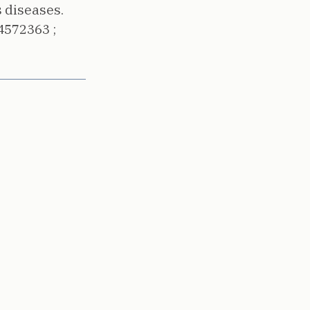
s diseases.
4572363 ;