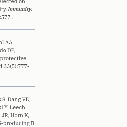
elected on
ty.
Immunity.
577 .
hl AA,
do DP,
 protective
4;33(5):777-
 S, Dang VD,
ki Y, Leech
 JR, Horn K,
5-producing B