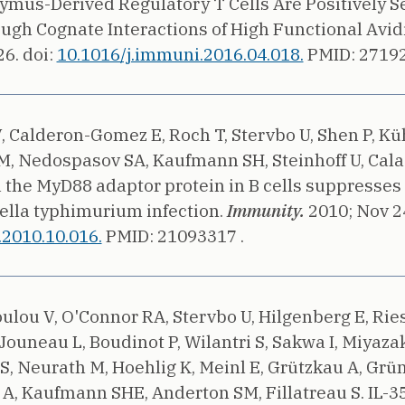
ymus-Derived Regulatory T Cells Are Positively S
ugh Cognate Interactions of High Functional Avidi
26.
doi:
10.1016/j.immuni.2016.04.018.
PMID: 27192
 Calderon-Gomez E, Roch T, Stervbo U, Shen P, Kü
, Nedospasov SA, Kaufmann SH, Steinhoff U, Cala
a the MyD88 adaptor protein in B cells suppresses
lla typhimurium infection.
Immunity.
2010;
Nov 2
2010.10.016.
PMID: 21093317 .
lou V, O'Connor RA, Stervbo U, Hilgenberg E, Ries
 Jouneau L, Boudinot P, Wilantri S, Sakwa I, Miyaza
, Neurath M, Hoehlig K, Meinl E, Grützkau A, Grün
r A, Kaufmann SHE, Anderton SM, Fillatreau S.
IL-3