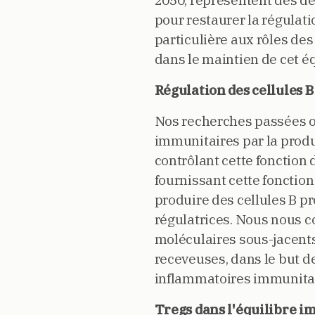
2050, représentent des d
pour restaurer la régula
particulière aux rôles des
dans le maintien de cet éq
Régulation des cellules B
Nos recherches passées on
immunitaires par la produ
contrôlant cette fonction 
fournissant cette fonctio
produire des cellules B pr
régulatrices. Nous nous
moléculaires sous-jacents 
receveuses, dans le but d
inflammatoires immunitai
Tregs dans l'équilibre 