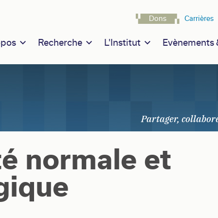
Navigatio
Dons
Carrières
n navigation
opos
Recherche
L'Institut
Evènements &
é normale et
gique