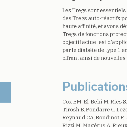
Les Tregs sont essentiels
des Tregs auto-réactifs 
haute affinité, et avons d
Tregs de fonctions prote
objectif actuel est d'ap
par le diabète de type 1 
offrant ainsi de nouvelles
Publication
Cox EM, El-Behi M, Ries S
Tirosh B, Pondarre C, Leze
Reynaud CA, Boudinot P, J
Rizzi M, Magérus A, Rieux