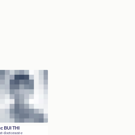
c BUI THI
st-doctorant·e