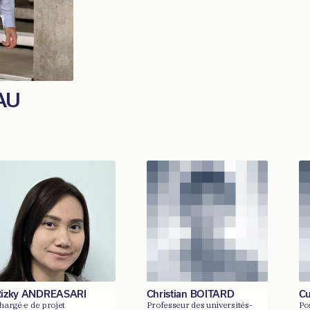
AU
izky ANDREASARI
Christian BOITARD
Cu
hargé·e de projet
Professeur des universités-
Po