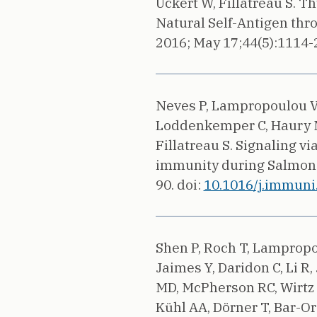
Uckert W, Fillatreau S.
Th
Natural Self-Antigen thro
2016;
May 17;44(5):1114-
Neves P, Lampropoulou V,
Loddenkemper C, Haury M
Fillatreau S.
Signaling vi
immunity during Salmone
90.
doi:
10.1016/j.immuni.
Shen P, Roch T, Lampropou
Jaimes Y, Daridon C, Li R,
MD, McPherson RC, Wirtz S
Kühl AA, Dörner T, Bar-O