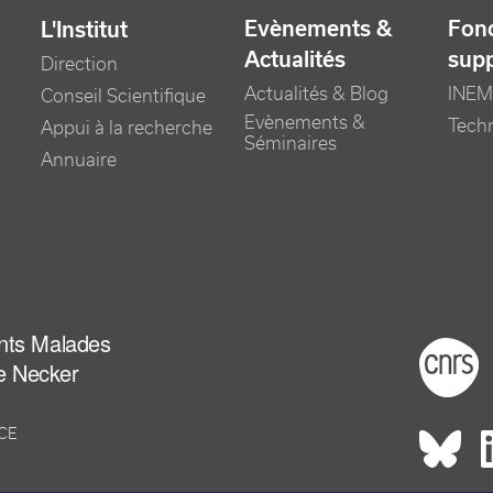
Evènements &
Fonc
L'Institut
Actualités
sup
Direction
Actualités & Blog
INEM
Conseil Scientifique
Evènements &
Tech
Appui à la recherche
Séminaires
Annuaire
ants Malades
Foot
e Necker
NCE
Rés