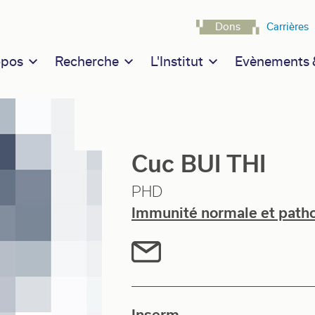
Navigatio
Dons
Carrières
n navigation
opos
Recherche
L'Institut
Evènements &
Cuc BUI THI
PHD
Immunité normale et path
Inserm