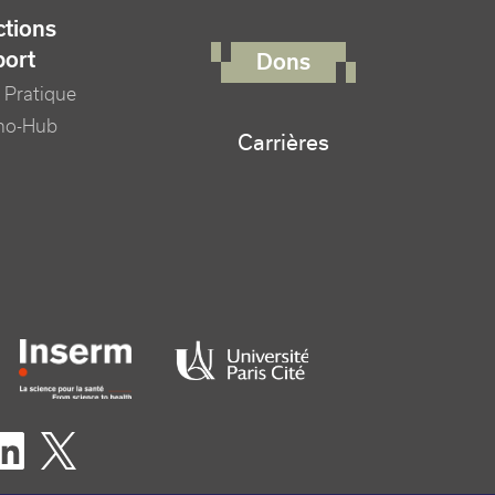
FOOTER RIGHT MENU
tions
port
Dons
 Pratique
no-Hub
Carrières
er logo tutelles
eaux sociaux footer