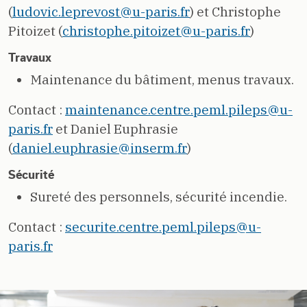
(
ludovic.leprevost@u-paris.fr
) et Christophe
Pitoizet (
christophe.pitoizet@u-paris.fr
)
Travaux
Maintenance du bâtiment, menus travaux.
Contact :
maintenance.centre.peml.pileps@u-
paris.fr
et Daniel Euphrasie
(
daniel.euphrasie@inserm.fr
)
Sécurité
Sureté des personnels, sécurité incendie.
Contact :
securite.centre.peml.pileps@u-
paris.fr