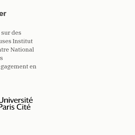
er
 sur des
uses Institut
ntre National
os
engagement en