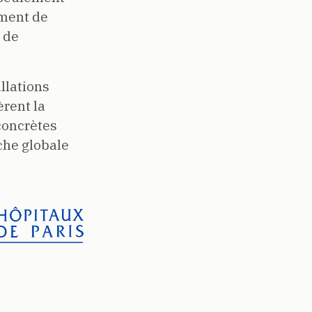
ement de
 de
allations
rent la
concrètes
he globale