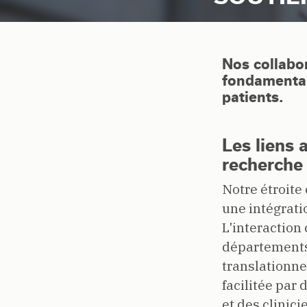
Nos collabor
fondamental
patients.
Les liens a
recherche
Notre étroite
une intégrati
L'interaction
départements 
translationne
facilitée par
et des clinic