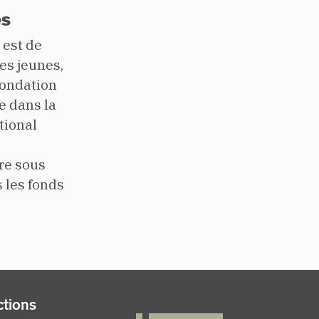
es
 est de
es jeunes,
fondation
e dans la
tional
re sous
 les fonds
FOOTER RIGHT MENU
tions