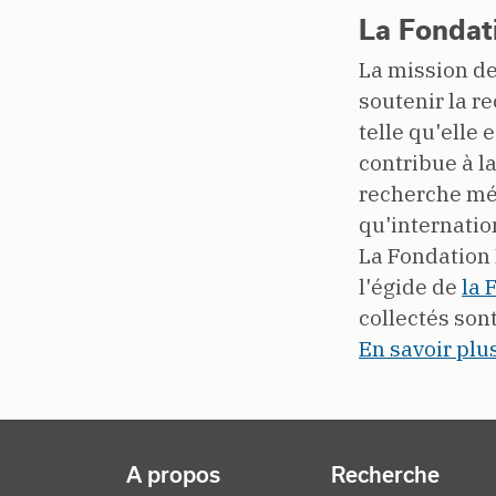
La Fondat
La mission d
soutenir la r
telle qu'elle
contribue à la
recherche méd
qu'internatio
La Fondation
l'égide de
la 
collectés sont
En savoir plu
NAVIGATION PRINCIPALE
A propos
Recherche