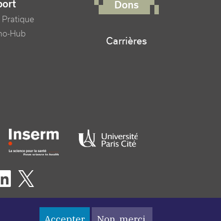
port
Dons
 Pratique
no-Hub
Carrières
er logo tutelles
eaux sociaux footer
Accepter
Non, merci.