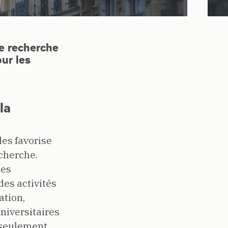
de recherche
ur les
la
des favorise
echerche.
les
des activités
ation,
niversitaires
n seulement