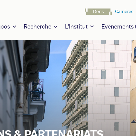
Navigatio
Dons
Carrières
n navigation
opos
Recherche
L'Institut
Evènements &
NS & PARTENARIATS