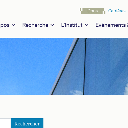
Navigatio
Dons
Carrières
n navigation
opos
Recherche
L'Institut
Evènements &
Rechercher