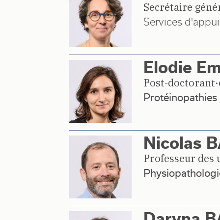
Secrétaire géné
Services d'appui
Elodie E
Post-doctorant·
Protéinopathies 
Nicolas
Professeur des u
Physiopathologie
Daryna 