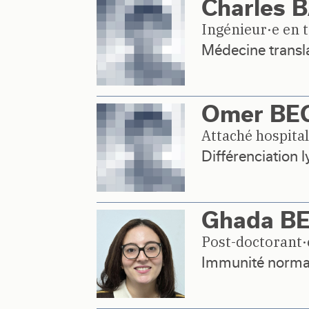
Charles 
Ingénieur·e en 
Médecine transla
Omer BE
Attaché hospital
Différenciation
Ghada BE
Post-doctorant·
Immunité normal