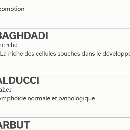
ukomotion
BAGHDADI
herche
a niche des cellules souches dans le développ
BALDUCCI
alier
 lymphoïde normale et pathologique
BARBUT