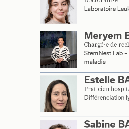
Doctorant·e
Laboratoire Le
Meryem 
Chargé·e de rec
StemNest Lab – L
maladie
Estelle 
Praticien hospit
Différenciation
Sabine 