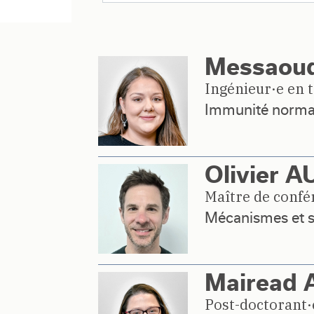
Messaoud
Ingénieur·e en 
Immunité normal
Olivier 
Maître de confér
Mécanismes et s
Mairead
Post-doctorant·