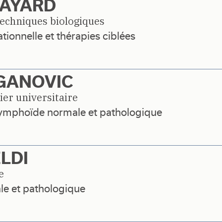
BAYARD
techniques biologiques
tionnelle et thérapies ciblées
GANOVIC
ier universitaire
 lymphoïde normale et pathologique
LDI
e
e et pathologique