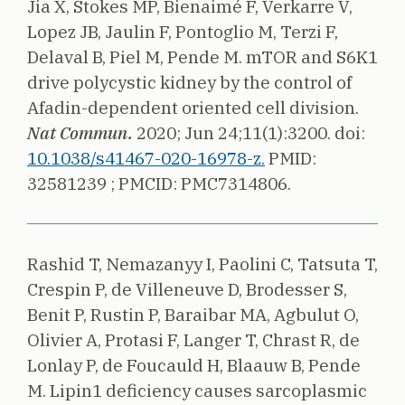
Jia X, Stokes MP, Bienaimé F, Verkarre V,
Lopez JB, Jaulin F, Pontoglio M, Terzi F,
Delaval B, Piel M, Pende M.
mTOR and S6K1
drive polycystic kidney by the control of
Afadin-dependent oriented cell division.
Nat Commun.
2020;
Jun 24;11(1):3200.
doi:
10.1038/s41467-020-16978-z.
PMID:
32581239 ;
PMCID: PMC7314806.
Rashid T, Nemazanyy I, Paolini C, Tatsuta T,
Crespin P, de Villeneuve D, Brodesser S,
Benit P, Rustin P, Baraibar MA, Agbulut O,
Olivier A, Protasi F, Langer T, Chrast R, de
Lonlay P, de Foucauld H, Blaauw B, Pende
M.
Lipin1 deficiency causes sarcoplasmic