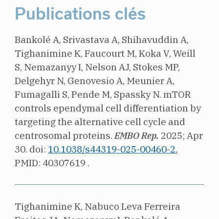
Publications clés
Bankolé A, Srivastava A, Shihavuddin A,
Tighanimine K, Faucourt M, Koka V, Weill
S, Nemazanyy I, Nelson AJ, Stokes MP,
Delgehyr N, Genovesio A, Meunier A,
Fumagalli S, Pende M, Spassky N.
mTOR
controls ependymal cell differentiation by
targeting the alternative cell cycle and
centrosomal proteins.
EMBO Rep.
2025;
Apr
30.
doi:
10.1038/s44319-025-00460-2.
PMID: 40307619 .
Tighanimine K, Nabuco Leva Ferreira