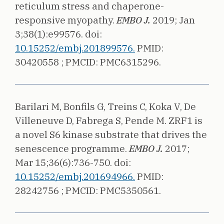
reticulum stress and chaperone-
responsive myopathy.
EMBO J.
2019;
Jan
3;38(1):e99576.
doi:
10.15252/embj.201899576.
PMID:
30420558 ;
PMCID: PMC6315296.
Barilari M, Bonfils G, Treins C, Koka V, De
Villeneuve D, Fabrega S, Pende M.
ZRF1 is
a novel S6 kinase substrate that drives the
senescence programme.
EMBO J.
2017;
Mar 15;36(6):736-750.
doi:
10.15252/embj.201694966.
PMID:
28242756 ;
PMCID: PMC5350561.