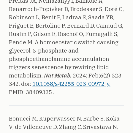
Freitas JA, Nemazanyy I, Bankolé A,
Benarroch-Popivker D, Brodesser S, Doré G,
Robinson L, Benit P, Ladraa S, Saada YB,
Friguet B, Bertolino P, Bernard D, Canaud G,
Rustin P, Gilson E, Bischof O, Fumagalli S,
Pende M.
A homoeostatic switch causing
glycerol-3-phosphate and
phosphoethanolamine accumulation
triggers senescence by rewiring lipid
metabolism.
Nat Metab.
2024;
Feb;6(2):323-
342.
doi:
10.1038/s42255-023-00972-y.
PMID: 38409325 .
Bonucci M, Kuperwasser N, Barbe S, Koka
V, de Villeneuve D, Zhang C, Srivastava N,