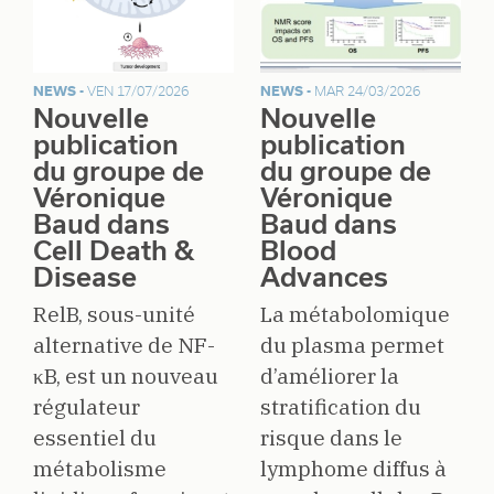
NEWS -
VEN 17/07/2026
NEWS -
MAR 24/03/2026
Nouvelle
Nouvelle
publication
publication
du groupe de
du groupe de
Véronique
Véronique
Baud dans
Baud dans
Cell Death &
Blood
Disease
Advances
RelB, sous-unité
La métabolomique
alternative de NF-
du plasma permet
κB, est un nouveau
d’améliorer la
régulateur
stratification du
essentiel du
risque dans le
métabolisme
lymphome diffus à