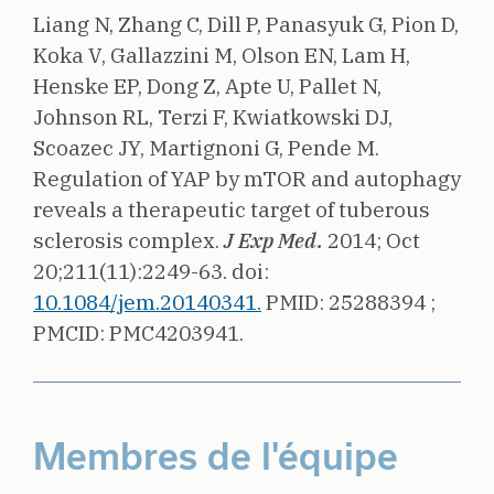
Liang N, Zhang C, Dill P, Panasyuk G, Pion D,
Koka V, Gallazzini M, Olson EN, Lam H,
Henske EP, Dong Z, Apte U, Pallet N,
Johnson RL, Terzi F, Kwiatkowski DJ,
Scoazec JY, Martignoni G, Pende M.
Regulation of YAP by mTOR and autophagy
reveals a therapeutic target of tuberous
sclerosis complex.
J Exp Med.
2014;
Oct
20;211(11):2249-63.
doi:
10.1084/jem.20140341.
PMID: 25288394 ;
PMCID: PMC4203941.