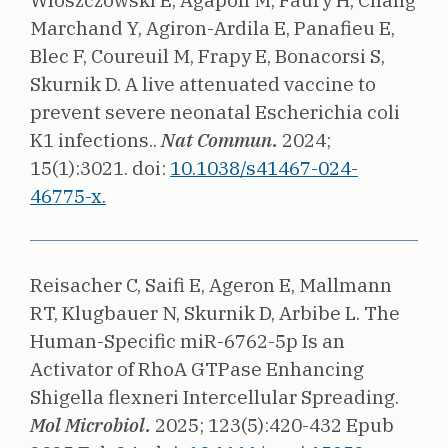
Wloszczowski E, Agapoff M, Faury H, Chang
Marchand Y, Agiron-Ardila E, Panafieu E,
Blec F, Coureuil M, Frapy E, Bonacorsi S,
Skurnik D.
A live attenuated vaccine to
prevent severe neonatal Escherichia coli
K1 infections..
Nat Commun.
2024;
15(1):3021.
doi:
10.1038/s41467-024-
46775-x.
Reisacher C, Saifi E, Ageron E, Mallmann
RT, Klugbauer N, Skurnik D, Arbibe L.
The
Human-Specific miR-6762-5p Is an
Activator of RhoA GTPase Enhancing
Shigella flexneri Intercellular Spreading.
Mol Microbiol.
2025;
123(5):420-432 Epub