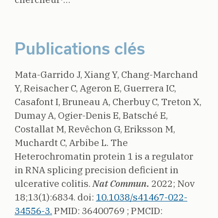
Publications clés
Mata-Garrido J, Xiang Y, Chang-Marchand
Y, Reisacher C, Ageron E, Guerrera IC,
Casafont I, Bruneau A, Cherbuy C, Treton X,
Dumay A, Ogier-Denis E, Batsché E,
Costallat M, Revêchon G, Eriksson M,
Muchardt C, Arbibe L.
The
Heterochromatin protein 1 is a regulator
in RNA splicing precision deficient in
ulcerative colitis.
Nat Commun.
2022;
Nov
18;13(1):6834.
doi:
10.1038/s41467-022-
34556-3.
PMID: 36400769 ;
PMCID: