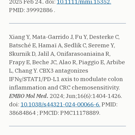
2025 Feb 24..
doi:
10.1111/mmi.15352.
PMID: 39992886 .
Xiang Y, Mata-Garrido J, Fu Y, Desterke C,
Batsché E, Hamaï A, Sedlik C, Sereme Y,
Skurnik D, Jalil A, Onifarasoaniaina R,
Frapy E, Beche JC, Alao R, Piaggio E, Arbibe
L, Chang Y.
CBX3 antagonizes
IFNγ/STAT1/PD-L1 axis to modulate colon
inflammation and CRC chemosensitivity.
EMBO Mol Med.
2024;
Jun;16(6):1404-1426.
doi:
10.1038/s44321-024-00066-6.
PMID:
38684864 ;
PMCID: PMC11178889.