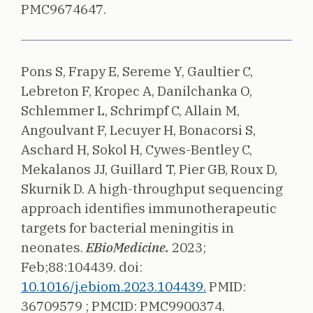
PMC9674647.
Pons S, Frapy E, Sereme Y, Gaultier C,
Lebreton F, Kropec A, Danilchanka O,
Schlemmer L, Schrimpf C, Allain M,
Angoulvant F, Lecuyer H, Bonacorsi S,
Aschard H, Sokol H, Cywes-Bentley C,
Mekalanos JJ, Guillard T, Pier GB, Roux D,
Skurnik D.
A high-throughput sequencing
approach identifies immunotherapeutic
targets for bacterial meningitis in
neonates.
EBioMedicine.
2023;
Feb;88:104439.
doi:
10.1016/j.ebiom.2023.104439.
PMID:
36709579 ;
PMCID: PMC9900374.