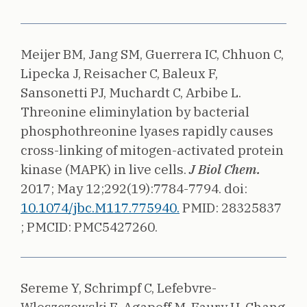
Meijer BM, Jang SM, Guerrera IC, Chhuon C,
Lipecka J, Reisacher C, Baleux F,
Sansonetti PJ, Muchardt C, Arbibe L.
Threonine eliminylation by bacterial
phosphothreonine lyases rapidly causes
cross-linking of mitogen-activated protein
kinase (MAPK) in live cells.
J Biol Chem.
2017;
May 12;292(19):7784-7794.
doi:
10.1074/jbc.M117.775940.
PMID: 28325837
;
PMCID: PMC5427260.
Sereme Y, Schrimpf C, Lefebvre-