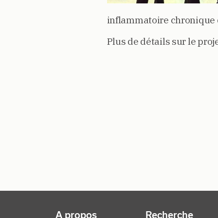
inflammatoire chronique de
Plus de détails sur le proj
NAVIGATION PRINCIPALE
A propos
Recherche