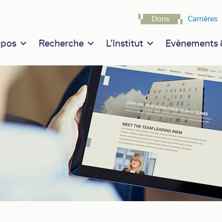
Navigatio
Dons
Carrières
n navigation
opos
Recherche
L'Institut
Evènements &