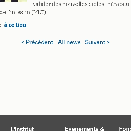
valider des nouvelles cibles thérapeu
 l'intestin (MICI)
et
à ce lien
.
< Précédent
All news
Suivant >
Evènements &
Fonc
L'Institut