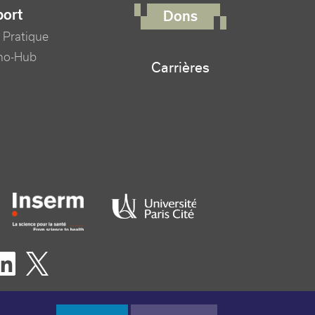
port
Dons
 Pratique
no-Hub
Carrières
er logo tutelles
eaux sociaux footer