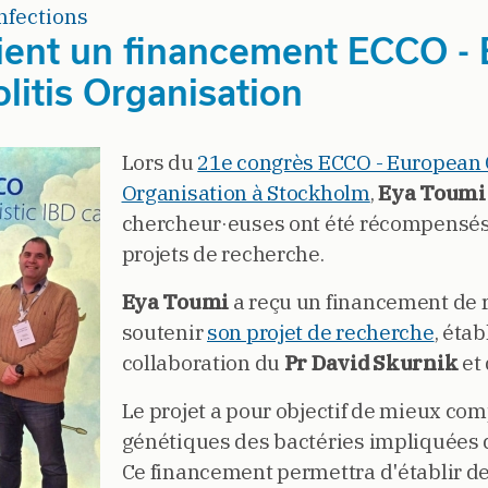
nfections
ient un financement ECCO -
litis Organisation
Lors du
21e congrès ECCO - European C
Organisation à Stockholm
,
Eya Toumi
chercheur·euses ont été récompensés 
projets de recherche.
Eya Toumi
a reçu un financement de 
soutenir
son projet de recherche
, étab
collaboration du
Pr David Skurnik
et
Le projet a pour objectif de mieux c
génétiques des bactéries impliquées 
Ce financement permettra d'établir d