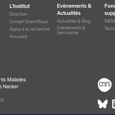
Evènements &
Fonc
L'Institut
Actualités
sup
Direction
Actualités & Blog
INEM
Conseil Scientifique
Evènements &
Tech
Appui à la recherche
Séminaires
Annuaire
ants Malades
Foot
e Necker
NCE
Rés