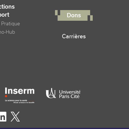
FOOTER RIGHT MENU
tions
port
Dons
 Pratique
no-Hub
Carrières
er logo tutelles
eaux sociaux footer