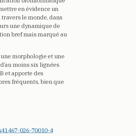
ification bioinformatique
mettre en évidence un
 travers le monde, dans
eurs une dynamique de
sation bref mais marqué au
t une morphologie et une
d’au moins six lignées
B et apporte des
res fréquents, bien que
8/s41467-026-70010-4