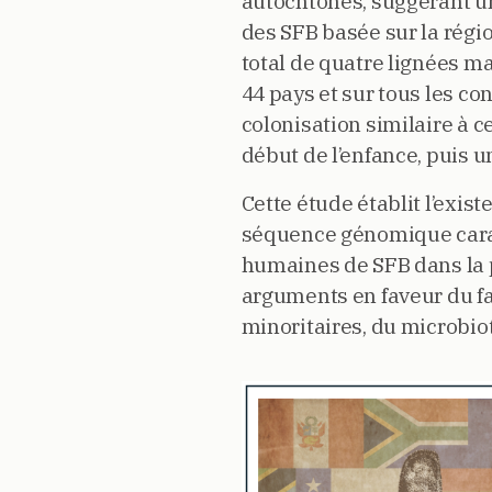
autochtones, suggérant un
des SFB basée sur la rég
total de quatre lignées m
44 pays et sur tous les co
colonisation similaire à c
début de l’enfance, puis u
Cette étude établit l’exi
séquence génomique carac
humaines de SFB dans la p
arguments en faveur du f
minoritaires, du microbio
Image