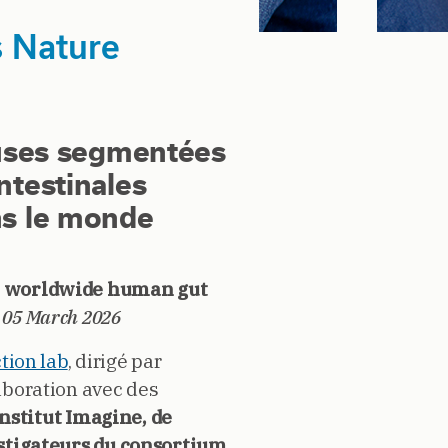
s Nature
euses segmentées
testinales
ns le monde
e worldwide human gut
 05 March 2026
tion lab
, dirigé par
aboration avec des
’Institut Imagine, de
estigateurs du consortium