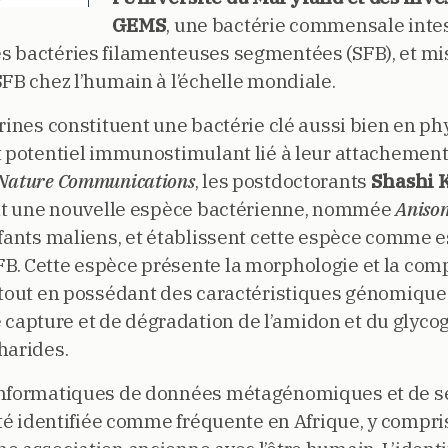
GEMS
, une bactérie commensale inte
s bactéries filamenteuses segmentées (SFB), et mi
SFB chez l’humain à l’échelle mondiale.
rines constituent une bactérie clé aussi bien en ph
t potentiel immunostimulant lié à leur attachement 
Nature Communications
, les postdoctorants
Shashi 
sent une nouvelle espèce bactérienne, nommée
Aniso
nfants maliens, et établissent cette espèce comme 
B. Cette espèce présente la morphologie et la co
 tout en possédant des caractéristiques génomique
apture et de dégradation de l’amidon et du glycog
harides.
oinformatiques de données métagénomiques et de 
té identifiée comme fréquente en Afrique, y compri