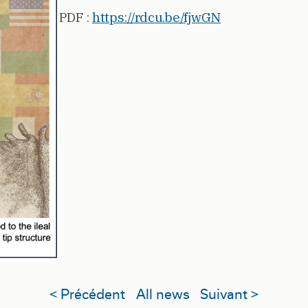
PDF :
https://rdcu.be/fjwGN
< Précédent
All news
Suivant >