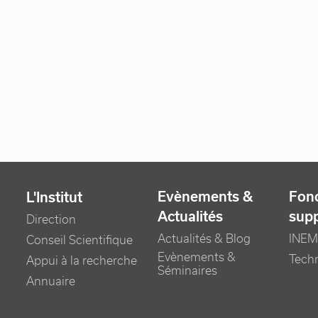
Evènements &
Fonc
L'Institut
Actualités
sup
Direction
Actualités & Blog
INEM
Conseil Scientifique
Evènements &
Tech
Appui à la recherche
Séminaires
Annuaire