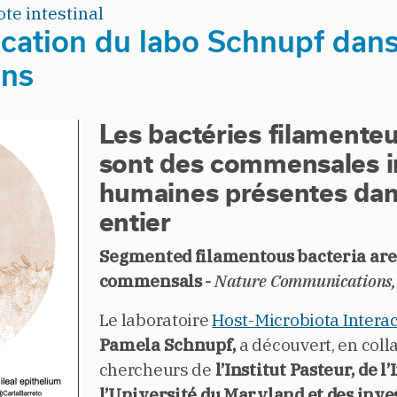
te intestinal
ication du labo Schnupf dan
ns
Les bactéries filament
sont des commensales in
humaines présentes da
entier
Segmented filamentous bacteria ar
commensals -
Nature Communications,
Le laboratoire
Host-Microbiota Interac
Pamela Schnupf,
a découvert, en coll
chercheurs de
l’Institut Pasteur, de l
l’Université du Maryland et des inv