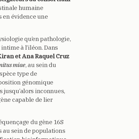
stinale humaine
s en évidence une
ysiologie qu’en pathologie,
intime à l’iléon. Dans
Kiran et Ana Raquel Cruz
mitus miae
, au sein du
espèce type de
mposition génomique
s jusqu’alors inconnues,
ène capable de lier
séquençage du gène 16S
s au sein de populations