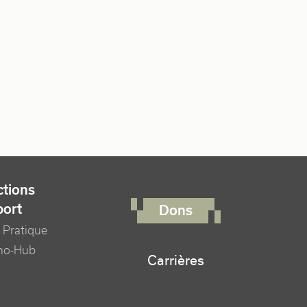
FOOTER RIGHT MENU
tions
port
Dons
 Pratique
no-Hub
Carrières