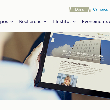
Navigatio
Dons
Carrières
n navigation
opos
Recherche
L'Institut
Evènements &