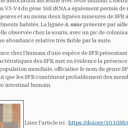
e association ancienne avec l’être humain. L’ident
ion V3-V4 du gène 16S rRNA a également permis de 
ajeures et au moins deux lignées mineures de SFB à
ntinents habités. La lignée
A. miae
présente par aill
elle observée chez la souris, avec un pic de coloni
ne abondance relative très faible par la suite.
stence chez l’humain d’une espèce de SFB présentan
téristiques des SFB, met en évidence la présence 
opulation mondiale, officialise le nom du genre SF
ait que les SFB constituent probablement des memb
te intestinal humain.
Lisez l'article ici :
https://doi.org/10.103