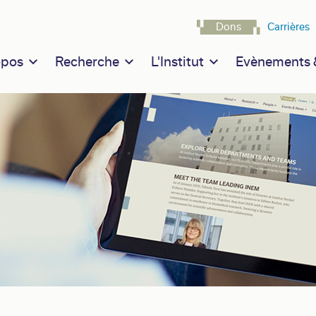
Navigatio
Dons
Carrières
n navigation
opos
Recherche
L'Institut
Evènements &