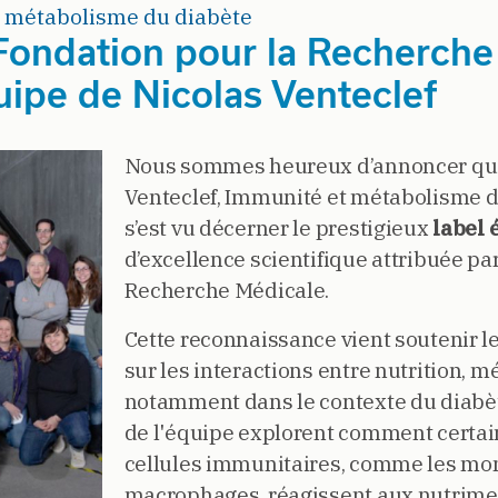
 métabolisme du diabète
 Fondation pour la Recherch
uipe de Nicolas Venteclef
Nous sommes heureux d’annoncer que 
Venteclef, Immunité et métabolisme d
s’est vu décerner le prestigieux
label
d’excellence scientifique attribuée pa
Recherche Médicale.
Cette reconnaissance vient soutenir l
sur les interactions entre nutrition, 
notamment dans le contexte du diabèt
de l'équipe explorent comment certai
cellules immunitaires, comme les mon
macrophages, réagissent aux nutrimen