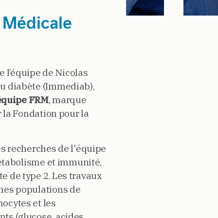
e Médicale
l’équipe de Nicolas
u diabète (Immediab),
 équipe FRM
, marque
r la Fondation pour la
es recherches de l'équipe
métabolisme et immunité,
e de type 2. Les travaux
nes populations de
ocytes et les
ts (glucose, acides