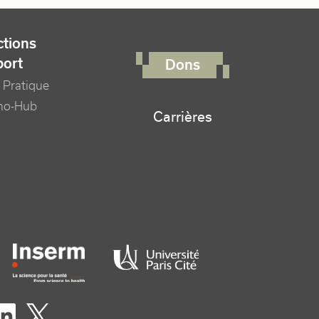
FOOTER RIGHT MENU
tions
port
Dons
 Pratique
no-Hub
Carrières
er logo tutelles
eaux sociaux footer