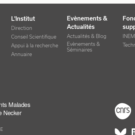
Evènements &
Fonc
L'Institut
Actualités
sup
Direction
Actualités & Blog
INEM
Conseil Scientifique
Evènements &
Tech
Appui à la recherche
Séminaires
Annuaire
ants Malades
Foot
e Necker
CE
Rés