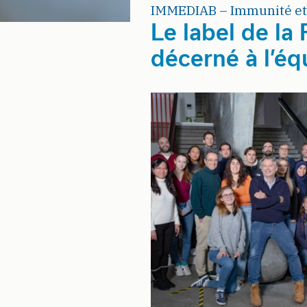
IMMEDIAB – Immunité et
Le label de la
décerné à l’éq