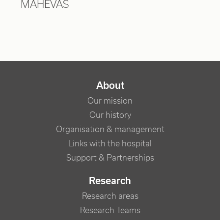
MAHEVAS
NAVIGATION PRINCIPALE
About
Our mission
Our history
Organisation & management
Links with the hospital
Support & Partnerships
Research
Research areas
Research Teams