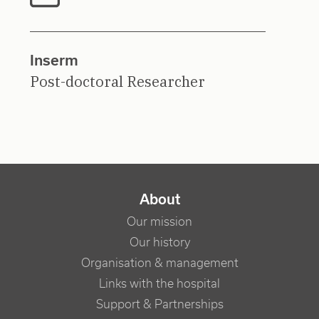
Inserm
Post-doctoral Researcher
NAVIGATION PRINCIPALE
About
Our mission
Our history
Organisation & management
Links with the hospital
Support & Partnerships