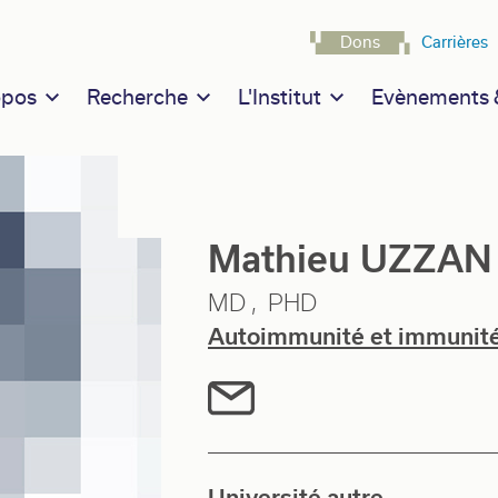
Navigatio
Dons
Carrières
n navigation
opos
Recherche
L'Institut
Evènements &
Mathieu UZZAN
MD
PHD
Autoimmunité et immunité
Université autre