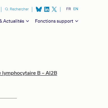
n secondaire
FR
EN
Rechercher
 Actualités
Fonctions support
 lymphocytaire B – AI2B