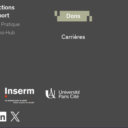
FOOTER RIGHT MENU
tions
port
Dons
 Pratique
no-Hub
Carrières
er logo tutelles
eaux sociaux footer