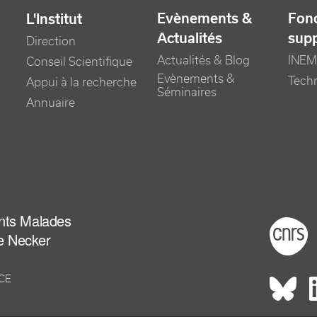
Evènements &
Fonc
L'Institut
Actualités
sup
Direction
Actualités & Blog
INEM
Conseil Scientifique
Evènements &
Tech
Appui à la recherche
Séminaires
Annuaire
ants Malades
Foot
e Necker
NCE
Rés