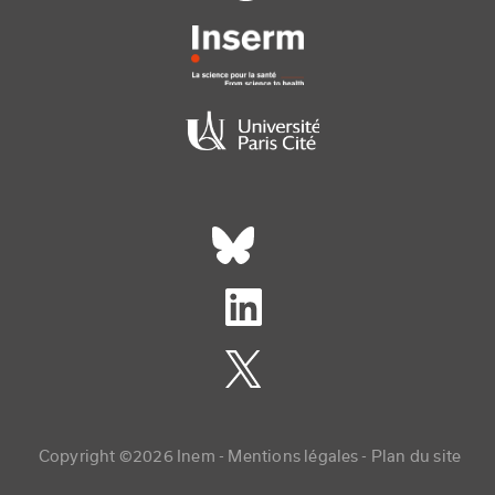
Réseaux sociaux footer
Copyright menu
Copyright ©2026 Inem -
Mentions légales
Plan du site