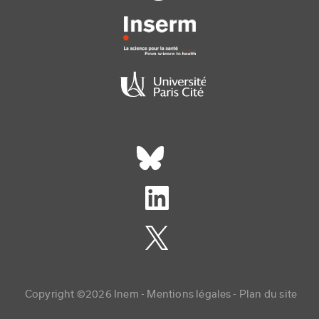
Réseaux sociaux footer
Copyright menu
Copyright ©2026 Inem -
Mentions légales
Plan du site