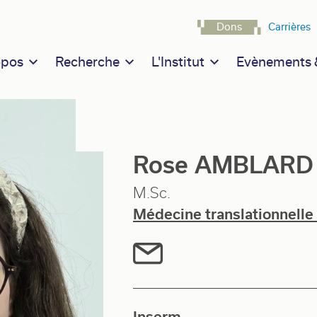
Navigatio
Dons
Carrières
n navigation
opos
Recherche
L'Institut
Evènements &
Rose AMBLARD
M.Sc.
Médecine translationnelle 
Inserm