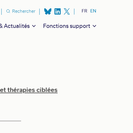
n secondaire
FR
EN
Rechercher
 Actualités
Fonctions support
et thérapies ciblées