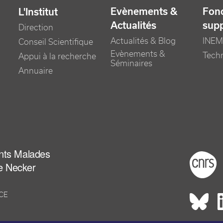
Evènements &
Fonc
L'Institut
Actualités
sup
Direction
Actualités & Blog
INEM
Conseil Scientifique
Evènements &
Tech
Appui à la recherche
Séminaires
Annuaire
ants Malades
Foot
e Necker
NCE
Rés