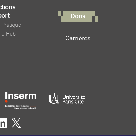
FOOTER RIGHT MENU
tions
port
Dons
 Pratique
no-Hub
Carrières
er logo tutelles
eaux sociaux footer