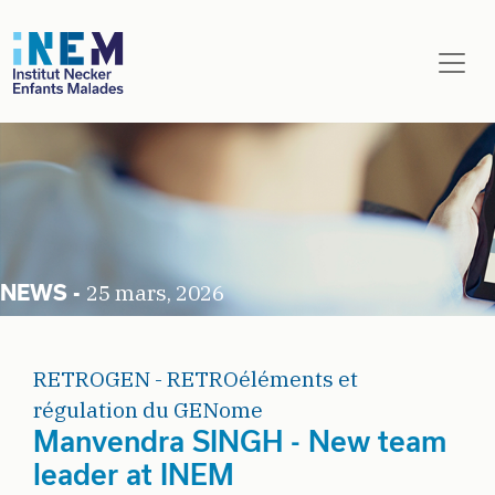
Aller au contenu principal
25 mars, 2026
RETROGEN - RETROéléments et
régulation du GENome
Manvendra SINGH - New team
leader at INEM