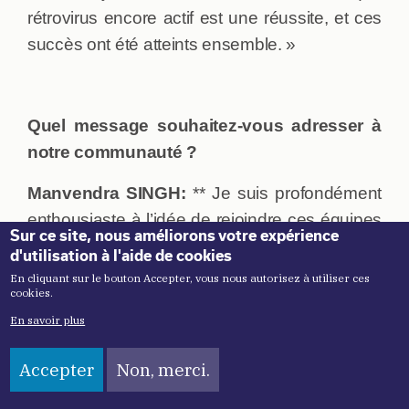
rétrovirus encore actif est une réussite, et ces
succès ont été atteints ensemble. »
Quel message souhaitez-vous adresser à
notre communauté ?
Manvendra SINGH:
** Je suis profondément
enthousiaste à l’idée de rejoindre ces équipes
Sur ce site, nous améliorons votre expérience
exceptionnelles et de contribuer à notre
d'utilisation à l'aide de cookies
mission scientifique collective. Mon travail en
En cliquant sur le bouton Accepter, vous nous autorisez à utiliser ces
cookies.
intelligence artificielle et biologie
En savoir plus
computationnelle repose sur une collaboration
étroite avec les scientifiques expérimentaux,
Accepter
Non, merci.
ce qui rend cette aventure fondamentalement
collaborative. Ensemble, nous pouvons