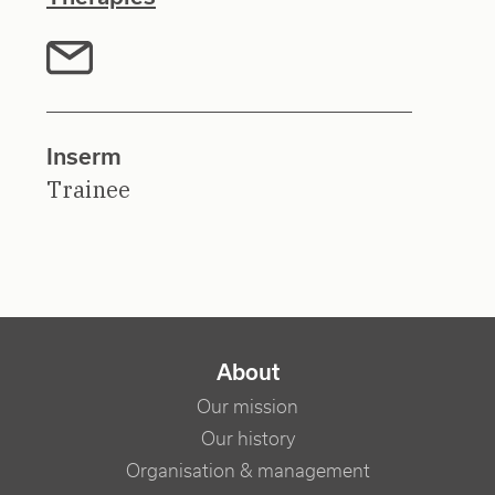
Inserm
Trainee
NAVIGATION PRINCIPALE
About
Our mission
Our history
Organisation & management