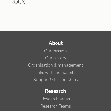
ROUX
NAVIGATION PRINCIPALE
About
Our mission
Our history
Organisation & management
Links with the hospital
Support & Partnerships
Research
Research areas
Research Teams