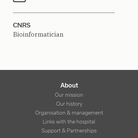
CNRS
Bioinformatician
NAVIGATION PRINCIPALE
About
Our mission
Our history
Organisation & management
Links with the hospital
Support & Partnerships