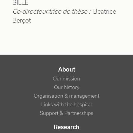
BILLE
Co-directeur.trice de thèse :
Beatrice
Berçot
NAVIGATION PRINCIPALE
About
Our mission
Our history
Organisation & management
Links with the hospital
Support & Partnerships
Research