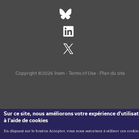
Réseaux sociaux footer
Copyright menu
Copyright ©2026 Inem -
Terms of Use
Plan du site
Sur ce site, nous améliorons votre expérience d'utilisa
à l'aide de cookies
En cliquant sur le bouton Accepter, vous nous autorisez à utiliser ces cookie