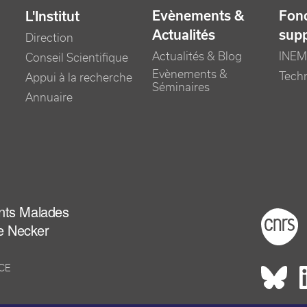
Evènements &
Fonc
L'Institut
Actualités
sup
Direction
Actualités & Blog
INEM
Conseil Scientifique
Evènements &
Tech
Appui à la recherche
Séminaires
Annuaire
ants Malades
Foot
e Necker
NCE
Rés