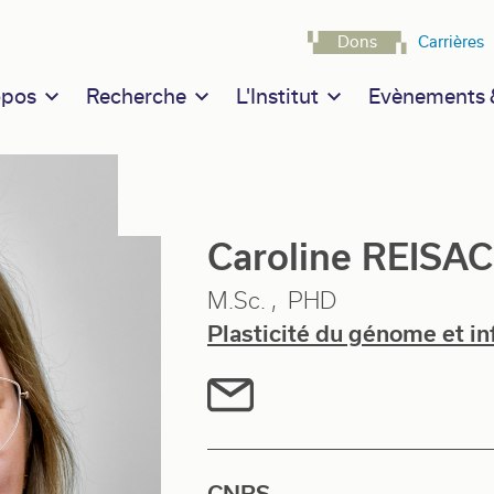
Navigatio
Dons
Carrières
n navigation
opos
Recherche
L'Institut
Evènements &
Caroline REISA
M.Sc.
PHD
Plasticité du génome et in
CNRS