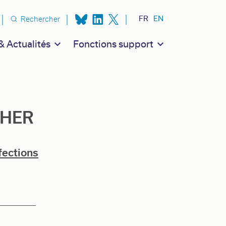
n secondaire
FR
EN
Rechercher
 Actualités
Fonctions support
CHER
fections