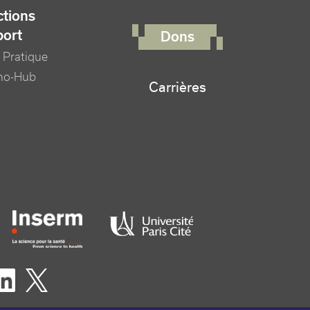
FOOTER RIGHT MENU
tions
port
Dons
 Pratique
no-Hub
Carrières
er logo tutelles
eaux sociaux footer