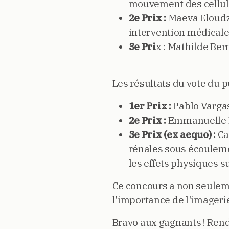
mouvement des cellul
2e Prix :
Maeva Eloudze
intervention médicale
3e Pri
x : Mathilde Ber
Les résultats du vote du pu
1er Prix :
Pablo Vargas
2e Prix :
Emmanuelle En
3e Prix (ex aequo) :
Ca
rénales sous écoulemen
les effets physiques su
Ce concours a non seulemen
l'importance de l'image
Bravo aux gagnants ! Rend