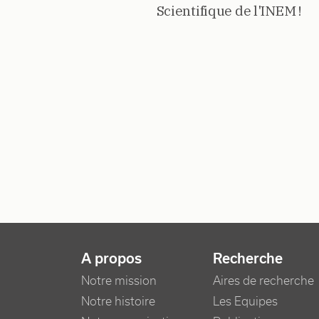
Scientifique de l'INEM !
NAVIGATION PRINCIPALE
A propos
Recherche
Notre mission
Aires de recherche
Notre histoire
Les Equipes