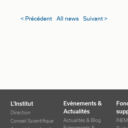
< Précédent
All news
Suivant >
Evènements &
Fonc
L'Institut
Actualités
sup
Direction
Actualités & Blog
INEM
Conseil Scientifique
Evènements &