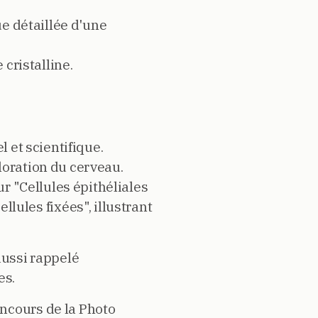
e détaillée d'une
cristalline.
 et scientifique.
oration du cerveau.
r "Cellules épithéliales
lules fixées", illustrant
aussi rappelé
es.
oncours de la Photo