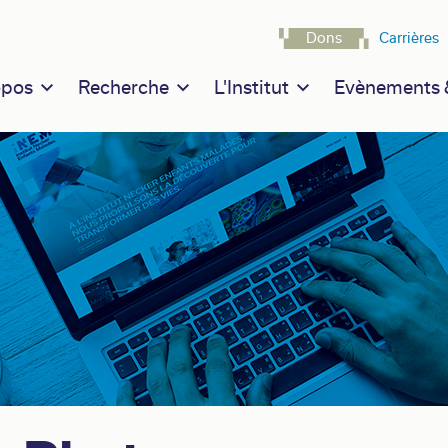
Navigatio
Dons
Carrières
n navigation
opos
Recherche
L'Institut
Evènements &