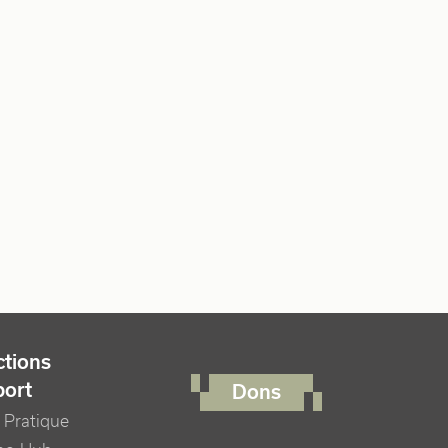
FOOTER RIGHT MENU
tions
port
Dons
 Pratique