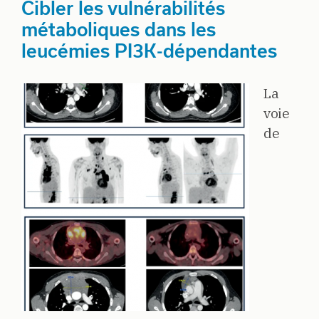
Cibler les vulnérabilités
métaboliques dans les
leucémies PI3K-dépendantes
La
voie
de