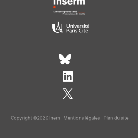
Réseaux sociaux footer
Copyright menu
Copyright ©2026 Inem -
Mentions légales
Plan du site