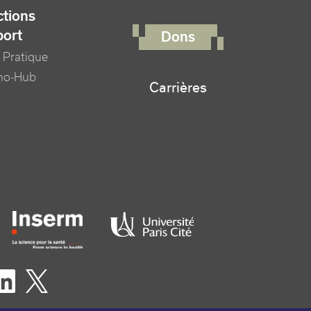
FOOTER RIGHT MENU
tions
port
Dons
 Pratique
no-Hub
Carrières
er logo tutelles
eaux sociaux footer