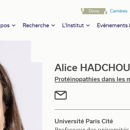
Navigatio
Dons
Carrières
n navigation
opos
Recherche
L'Institut
Evènements &
Alice HADCHO
Protéinopathies dans les m
Université Paris Cité
Professeur des universités-