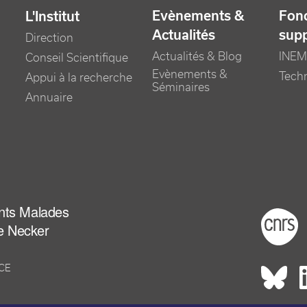
Evènements &
Fonc
L'Institut
Actualités
sup
Direction
Actualités & Blog
INEM
Conseil Scientifique
Evènements &
Tech
Appui à la recherche
Séminaires
Annuaire
ants Malades
Foot
e Necker
NCE
Rés