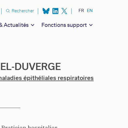
n secondaire
FR
EN
Rechercher
 Actualités
Fonctions support
UEL-DUVERGE
aladies épithéliales respiratoires
Praticien hospitalier