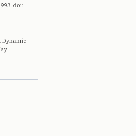
1993.
doi:
.
Dynamic
ay