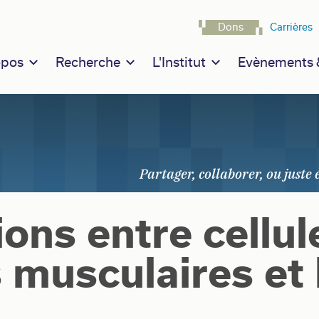
Navigatio
Dons
Carrières
n navigation
opos
Recherche
L'Institut
Evènements &
ions entre cellul
 musculaires et 