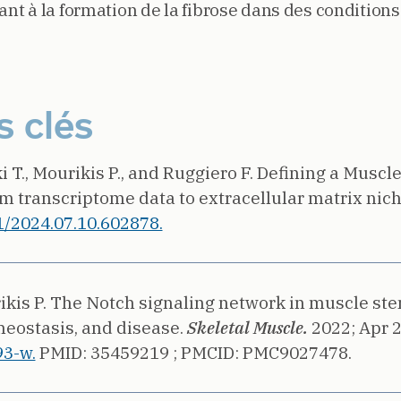
 à la formation de la fibrose dans des conditions
s clés
i T., Mourikis P., and Ruggiero F.
Defining a Muscle
m transcriptome data to extracellular matrix nich
1/2024.07.10.602878.
ikis P.
The Notch signaling network in muscle ste
eostasis, and disease.
Skeletal Muscle.
2022;
Apr 2
3-w.
PMID: 35459219 ;
PMCID: PMC9027478.