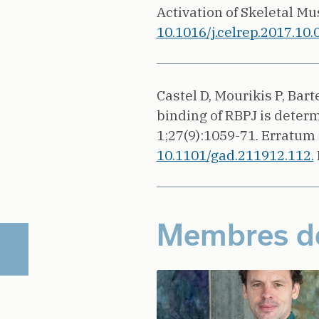
Activation of Skeletal Mu
10.1016/j.celrep.2017.10.
Castel D, Mourikis P, Bar
binding of RBPJ is deter
1;27(9):1059-71. Erratum 
10.1101/gad.211912.112.