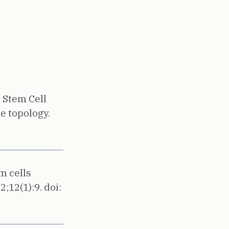
 Stem Cell
e topology.
m cells
2;12(1):9.
doi: