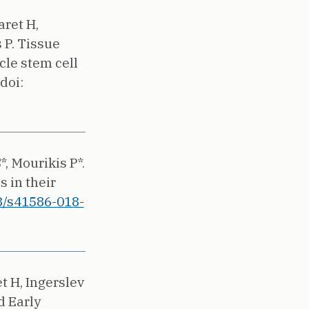
aret H,
 P.
Tissue
le stem cell
doi:
, Mourikis P*.
 in their
8/s41586-018-
t H, Ingerslev
d Early