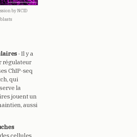
ssion by NCID
blasts
ulaires
- Il y a
r régulateur
ses ChIP-seq
ch, qui
serve la
ires jouent un
maintien, aussi
uches
des cellules