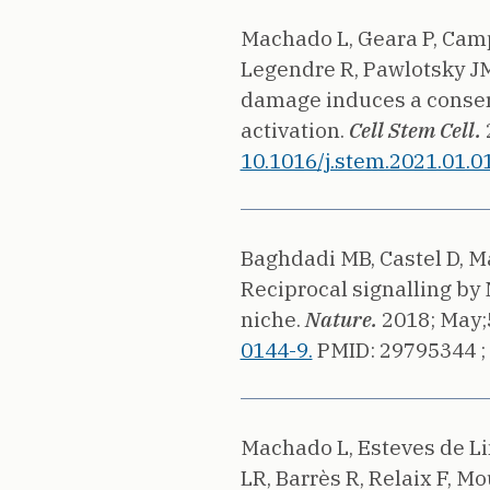
Machado L, Geara P, Camps
Legendre R, Pawlotsky JM,
damage induces a conserv
activation.
Cell Stem Cell.
10.1016/j.stem.2021.01.0
Baghdadi MB, Castel D, Ma
Reciprocal signalling by
niche.
Nature.
2018;
May;
0144-9.
PMID: 29795344 ;
Machado L, Esteves de Lim
LR, Barrès R, Relaix F, Mo