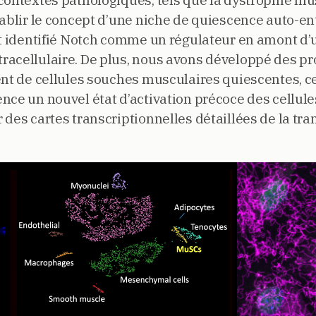
contextes pathologiques, tels que la dystrophie mu
tablir le concept d’une niche de quiescence auto-e
nt identifié Notch comme un régulateur en amont d’
acellulaire. De plus, nous avons développé des pr
ent de cellules souches musculaires quiescentes, c
nce un nouvel état d’activation précoce des cellul
des cartes transcriptionnelles détaillées de la tran