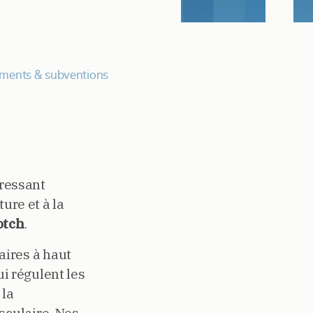
ments & subventions
éressant
ature et à la
otch
.
aires à haut
ui régulent les
 la