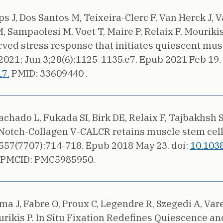
 J, Dos Santos M, Teixeira-Clerc F, Van Herck J, V
 Sampaolesi M, Voet T, Maire P, Relaix F, Mourikis
ed stress response that initiates quiescent musc
2021;
Jun 3;28(6):1125-1135.e7. Epub 2021 Feb 19.
17.
PMID: 33609440 .
chado L, Fukada SI, Birk DE, Relaix F, Tajbakhsh S*
 Notch-Collagen V-CALCR retains muscle stem cells
557(7707):714-718. Epub 2018 May 23.
doi:
10.103
PMCID: PMC5985950.
a J, Fabre O, Proux C, Legendre R, Szegedi A, Vare
urikis P.
In Situ Fixation Redefines Quiescence an