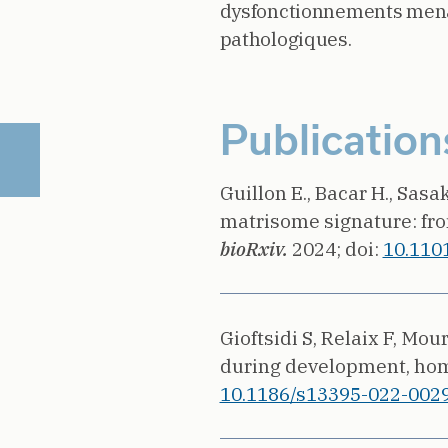
dysfonctionnements menant
pathologiques.
Publication
Guillon E., Bacar H., Sasak
matrisome signature: fro
bioRxiv.
2024;
doi:
10.110
Gioftsidi S, Relaix F, Mour
during development, hom
10.1186/s13395-022-0029