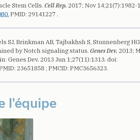
scle Stem Cells.
Cell Rep.
2017;
Nov 14;21(7):1982-
080.
PMID: 29141227 .
tels SJ, Brinkman AB, Tajbakhsh S, Stunnenberg HG
mined by Notch signaling status.
Genes Dev.
2013;
M
in: Genes Dev. 2013 Jun 1;27(11):1313.
doi:
PMID: 23651858 ;
PMCID: PMC3656323.