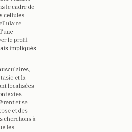
s le cadre de
s cellules
ellulaire
 d’une
r le profil
dats impliqués
.
usculaires,
asie et la
nt localisées
contextes
èrent et se
rose et des
us cherchons à
ue les