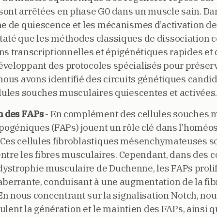
ont arrêtées en phase G0 dans un muscle sain. Dan
he de quiescence et les mécanismes d’activation de
até que les méthodes classiques de dissociation c
ns transcriptionnelles et épigénétiques rapides et
veloppant des protocoles spécialisés pour préserve
 nous avons identifié des circuits génétiques candi
llules souches musculaires quiescentes et activées
n des FAPs
- En complément des cellules souches m
pogéniques (FAPs) jouent un rôle clé dans l’homéost
 Ces cellules fibroblastiques mésenchymateuses so
 entre les fibres musculaires. Cependant, dans des 
ystrophie musculaire de Duchenne, les FAPs prolif
aberrante, conduisant à une augmentation de la fib
 En nous concentrant sur la signalisation Notch, no
gulent la génération et le maintien des FAPs, ainsi q