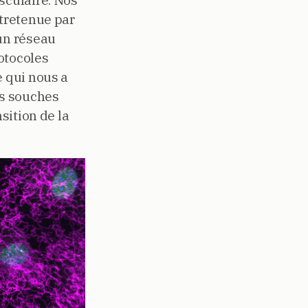
sculaire. Nos
ntretenue par
un réseau
otocoles
e qui nous a
es souches
sition de la