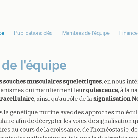
pe
Publications clés
Membres de l'équipe
Finance
 de l'équipe
es souches musculaires squelettiques
, en nous int
canismes qui maintiennent leur
quiescence
, à la n
racellulaire
, ainsi qu’au rôle de la
signalisation N
s la génétique murine avec des approches molécul
lulaire afin de décrypter les voies de signalisation q
res au cours de la croissance, de l’homéostasie, de